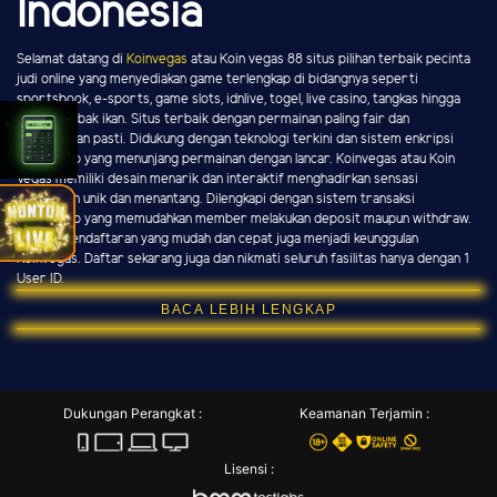
Indonesia
Selamat datang di
Koinvegas
atau Koin vegas 88 situs pilihan terbaik pecinta
judi online yang menyediakan game terlengkap di bidangnya seperti
sportsbook, e-sports, game slots, idnlive, togel, live casino, tangkas hingga
game tembak ikan. Situs terbaik dengan permainan paling fair dan
kemenangan pasti. Didukung dengan teknologi terkini dan sistem enkripsi
terlengkap yang menunjang permainan dengan lancar. Koinvegas atau Koin
Vegas memiliki desain menarik dan interaktif menghadirkan sensasi
permainan unik dan menantang. Dilengkapi dengan sistem transaksi
terlengkap yang memudahkan member melakukan deposit maupun withdraw.
Proses pendaftaran yang mudah dan cepat juga menjadi keunggulan
Koinvegas. Daftar sekarang juga dan nikmati seluruh fasilitas hanya dengan 1
User ID.
BACA LEBIH LENGKAP
Dukungan Perangkat :
Keamanan Terjamin :
Lisensi :