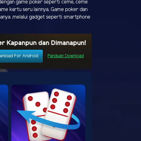
ru dengan game poker seperti ceme, ceme
game kartu seru lainnya. Game poker dan
hanya .melalui gadget seperti smartphone
nload For Android
Panduan Download