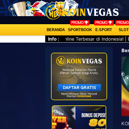
PROMO
PROMO
PROM
BERANDA
SPORTBOOK
E-SPORT
SLOT
s Betting Online Terbesar di Indonesia! | Deposit mulai Rp
Info :
Be
KOI