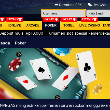
Download APK
Live Chat
O
PROMO
PROMO
PROMO
PROMO
S
IDNLIVE
ARCADE
POKER
TOGEL
LIVE CASINO
TAN
10.000 | Turnamen slot spesial kemerdekaan HUT RI | Jackpo
randa
Poker
NVEGAS menghadirkan permainan taruhan poker menggunakan uan