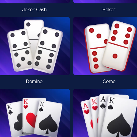
Joker Cash
Poker
Domino
Ceme